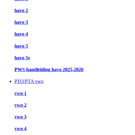
havo 2
havo 3
havo 4
havo 5
havo 5s
PWS handleiding havo 2025-2026
PTO/PTA vwo
vwo 1
vwo 2
vwo 3
vwo 4