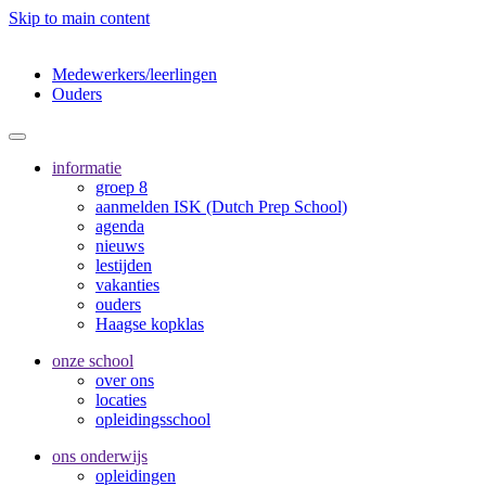
Skip to main content
Medewerkers/leerlingen
Ouders
informatie
groep 8
aanmelden ISK (Dutch Prep School)
agenda
nieuws
lestijden
vakanties
ouders
Haagse kopklas
onze school
over ons
locaties
opleidingsschool
ons onderwijs
opleidingen