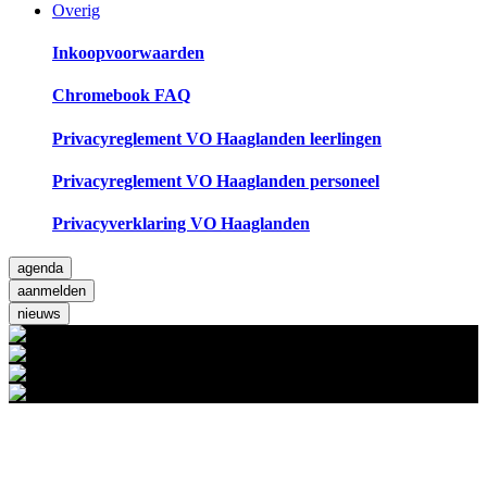
Overig
Inkoopvoorwaarden
Chromebook FAQ
Privacyreglement VO Haaglanden leerlingen
Privacyreglement VO Haaglanden personeel
Privacyverklaring VO Haaglanden
agenda
aanmelden
nieuws