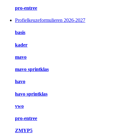
pro-entree
Profielkeuzeformulieren 2026-2027
basis
kader
mavo
mavo sprintklas
havo
havo sprintklas
vwo
pro-entree
ZMYP5