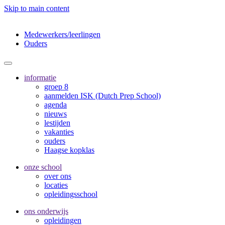
Skip to main content
Medewerkers/leerlingen
Ouders
informatie
groep 8
aanmelden ISK (Dutch Prep School)
agenda
nieuws
lestijden
vakanties
ouders
Haagse kopklas
onze school
over ons
locaties
opleidingsschool
ons onderwijs
opleidingen